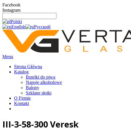
Facebook
Instagram
Polski
English
Русский
Menu
Strona Główna
Katalog
Butelki do piwa
Napoje alkoholowe
Balony
Szklane słoiki
O Firmie
Kontakt
III-3-58-300 Veresk