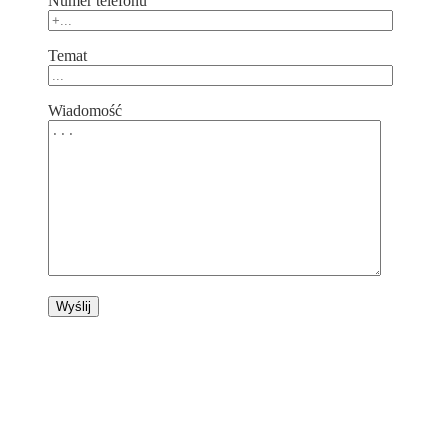
Numer telefonu
Temat
Wiadomość
Verta Glass Sp. z o.o.
ul. Wronia 45 lok. U2,