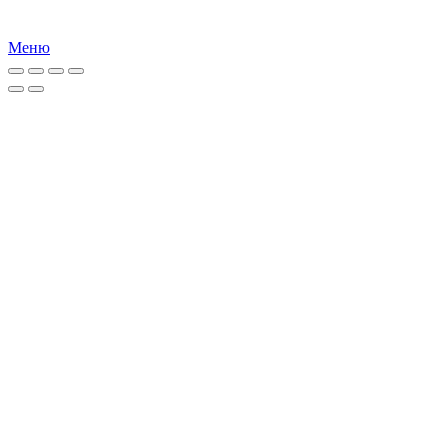
00-870 Warszawa
Меню