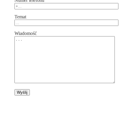
Numer telefonu
Temat
Wiadomość
Verta Glass Sp. z o.o.
ul. Wronia 45 lok. U2,