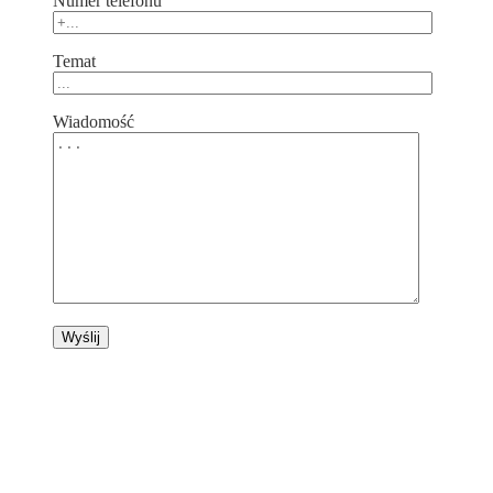
Numer telefonu
Temat
Wiadomość
Verta Glass Sp. z o.o.
ul. Wronia 45 lok. U2,